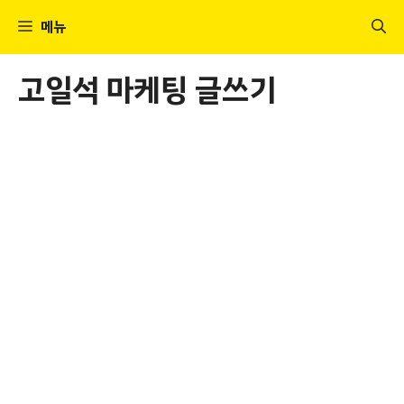
컨
메뉴
텐
츠
고일석 마케팅 글쓰기
로
건
너
뛰
기