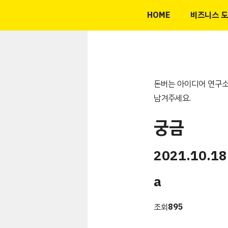
컨
HOME
비즈니스 
텐
츠
로
건
너
돈버는 아이디어 연구소
뛰
남겨주세요.
기
궁금
2021.10.18
a
조회
895