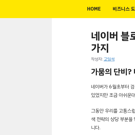
컨
HOME
비즈니스 
텐
츠
로
네이버 블
건
가지
너
뛰
작성자:
고일석
기
가뭄의 단비?
네이버가 6월초부터 검
있었지만 조금 아쉬운대
그동안 우리를 고통스럽
색 전략의 상당 부분을 
니다.