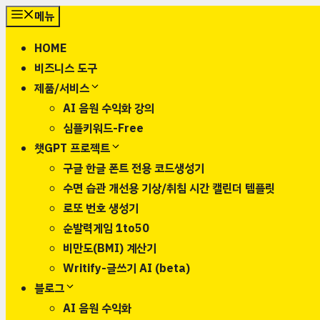
컨
메뉴
텐
HOME
츠
비즈니스 도구
로
제품/서비스
건
AI 음원 수익화 강의
너
심플키워드-Free
뛰
챗GPT 프로젝트
기
구글 한글 폰트 전용 코드생성기
수면 습관 개선용 기상/취침 시간 캘린더 템플릿
로또 번호 생성기
순발력게임 1to50
비만도(BMI) 계산기
Writify-글쓰기 AI (beta)
블로그
AI 음원 수익화