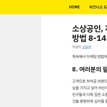
컨
HOME
비즈니스 
텐
츠
로
소상공인, 
건
방법 8-14
너
뛰
작성자:
고일석
기
계속해서 마케팅 방법에
8. 여러분의 
고객으로 하여금 브랜드와
심을 가지고 싶어 하는
친구들과 더욱 깊은 소
것을 분명하게 심어줄 