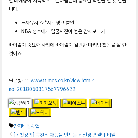
한 마케팅이 지속적으로 살아남는데 중요한 역할을 한 것 같습
니다.
투자유치 쇼 “샤크탱크 출연”
NBA 선수에게 얼굴사진이 붙은 감자보내기
바이럴이 중요한 사업에 바이럴이 될만한 마케팅 활동을 잘 한
것이죠.
원문링크 :
www.ttimes.co.kr/view.html?
no=2018050317567796622
태
감자배달사업
그
[초청강의] 후천적 재능을 만드는 뇌신경 연결의 비밀